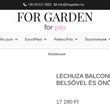
+36-20-517-3650
info@forgarden.hu
lho pure
Euro3Plast
Pottery Pots
Dísznövények
Kőedények
LECHUZA BALCON
BELSŐVEL ÉS ÖN
17 290 Ft