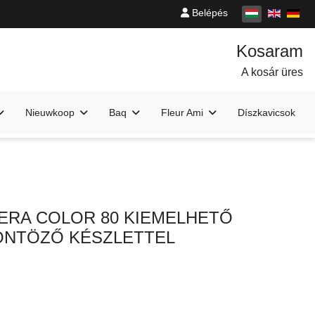
Belépés
A kosár üres
Nieuwkoop
Baq
Fleur Ami
Díszkavicsok
ERA COLOR 80 KIEMELHETŐ
ÖNTÖZŐ KÉSZLETTEL