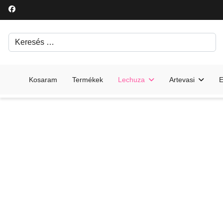
Keresés
Írjon be egy keresési kifejezést.
Kosaram
Termékek
Lechuza
Artevasi
E