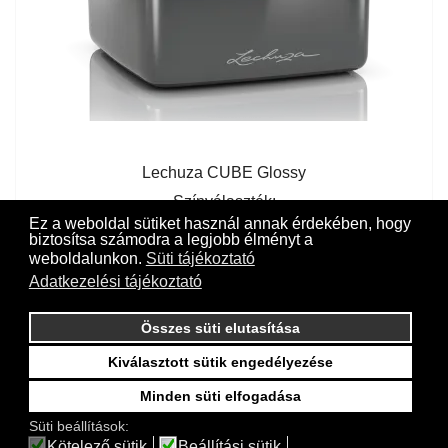
Lechuza CUBE Glossy
Színválaszték:
Ez a weboldal sütiket használ annak érdekében, hogy
Skarlát
biztosítsa számodra a legjobb élményt a
Fehér
weboldalunkon.
Süti tájékoztató
Charcoal-Faszén
Adatkezelési tájékoztató
Összes süti elutasítása
Kiválasztott sütik engedélyezése
Minden süti elfogadása
Online fizetés a weboldalunkon a CIB Bank támogatásával
Süti beállítások:
Kötelező sütik
Beállítási sütik