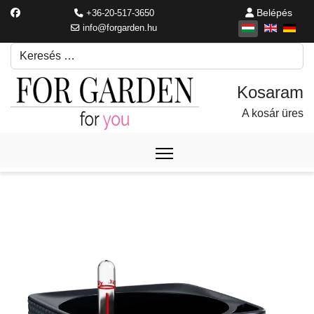
Belépés
+36-20-517-3650
info@forgarden.hu
Keresés
Írjon be egy keresési kifejezést.
A kosár üres