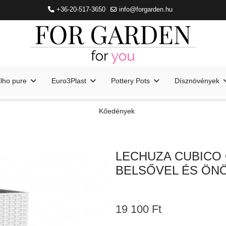
+36-20-517-3650
info@forgarden.hu
lho pure
Euro3Plast
Pottery Pots
Dísznövények
Kőedények
LECHUZA CUBICO
BELSŐVEL ÉS ÖN
19 100 Ft