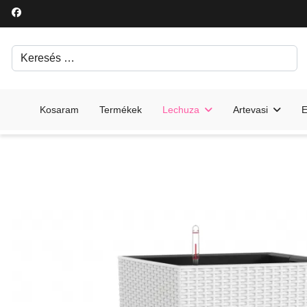
Keresés
Írjon be egy keresési kifejezést.
Kosaram
Termékek
Lechuza
Artevasi
E