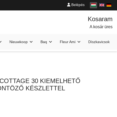
Belépés
A kosár üres
Nieuwkoop
Baq
Fleur Ami
Díszkavicsok
 COTTAGE 30 KIEMELHETŐ
ÖNTÖZŐ KÉSZLETTEL