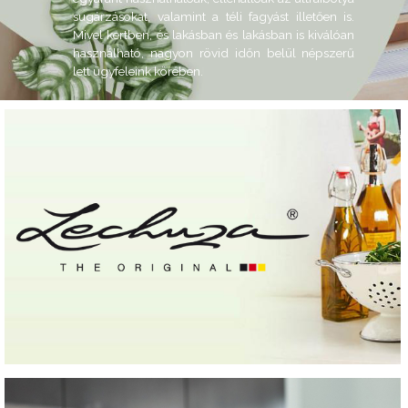
sugárzásokat, valamint a téli fagyást illetően is.
Mivel kertben, és lakásban és lakásban is kiválóan
használható, nagyon rövid időn belül népszerű
lett ügyfeleink körében.
Tovább a termékekre