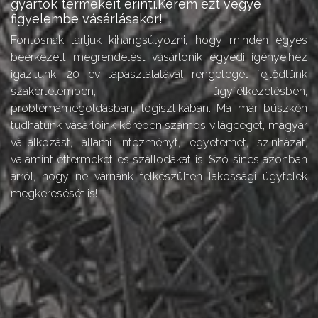
gyártók termékeit érinti.Kérem ezt vegye
figyelembe vásárlásakor!
Fontosnak tartjuk kihangsúlyozni, hogy minden egyes
beérkezett megrendelést vásárlónik egyedi igényeihez
igazítunk. 20 év tapasztalatával rengeteget fejlődtünk
szakértelemben, ügyfélkezelésben,
problémamegoldásban, logisztikában. Ma már büszkén
tudhatunk vásárlóink körében számos világcéget, magyar
vállalkozást, állami intézményt, egyetemet, színházat,
valamint éttermeket és szállodákat is. Szó sincs azonban
arról, hogy ne várnánk felkészülten lakossági ügyfelek
megkeresését is!