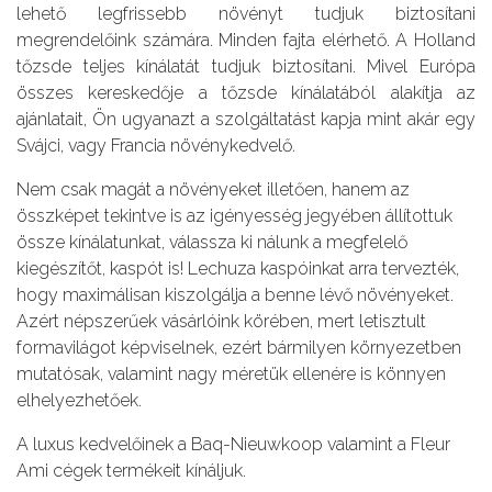
lehető legfrissebb növényt tudjuk biztosítani
megrendelőink számára. Minden fajta elérhető. A Holland
tőzsde teljes kínálatát tudjuk biztosítani. Mivel Európa
összes kereskedője a tőzsde kínálatából alakítja az
ajánlatait, Ön ugyanazt a szolgáltatást kapja mint akár egy
Svájci, vagy Francia növénykedvelő.
Nem csak magát a növényeket illetően, hanem az
összképet tekintve is az igényesség jegyében állítottuk
össze kínálatunkat, válassza ki nálunk a megfelelő
kiegészítőt, kaspót is! Lechuza kaspóinkat arra tervezték,
hogy maximálisan kiszolgálja a benne lévő növényeket.
Azért népszerűek vásárlóink körében, mert letisztult
formavilágot képviselnek, ezért bármilyen környezetben
mutatósak, valamint nagy méretük ellenére is könnyen
elhelyezhetőek.
A luxus kedvelőinek a Baq-Nieuwkoop valamint a Fleur
Ami cégek termékeit kínáljuk.