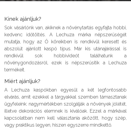
Kinek ajánljuk?
Sok vásárlónk van, akiknek a növénytartás egyfajta hobbi,
kedvenc időtöltés. A Lechuza márka népszerűségét
mutatja, hogy az Ő köreikben is rendkívül keresett és
abszolút ajánlott kaspó típus. Már kis utánajárással is
rendkívül sok hobbivideót találhatunk a
növénygondozásról, ezek is népszerűsítik a Lechuza
termékeit.
Miért ajánljuk?
A Lechuza kaspókban egyesül a két legfontosabb
elvárás, amit ezekkel a tárgyakkal szemben támasztanak
ügyfeleink: nagymértékben szolgálják a növények jólétét,
illetve dekorációs elemnek is kiválóak. Ezzel a márkával
kapcsolatban nem kell választania aközött, hogy szép,
vagy praktikus legyen, hiszen egyszerre mindkettő.