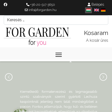
Belépés
+36-20-517-3650
info@forgarden.hu
Keresés
Írjon be egy keresési kifejezést.
A kosár üres
Lechuza kaspók
Kiemelkedő formatervezésű és legmagasabb
szintű szabványok szerint gyártott Lechuza
kaspóinknál jelenleg nem talál minőségibbet a
piacon. Fontos jellemzőjük, hogy kül- és beltéren
egyaránt használhatóak, ellenállóak az ultraibolya