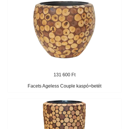
131 600 Ft
Facets Ageless Couple kaspó+betét