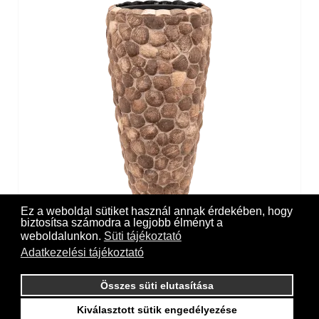
Ez a weboldal sütiket használ annak érdekében, hogy
200 300 Ft
biztosítsa számodra a legjobb élményt a
weboldalunkon.
Süti tájékoztató
Facets Out Of Coco Partner kaspó+betét
Adatkezelési tájékoztató
Összes süti elutasítása
Kiválasztott sütik engedélyezése