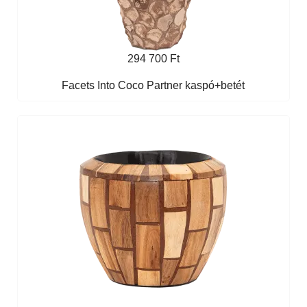
294 700 Ft
Facets Into Coco Partner kaspó+betét