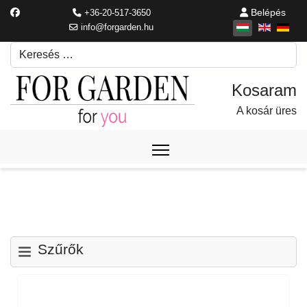
Belépés
+36-20-517-3650
info@forgarden.hu
Keresés
Írjon be egy keresési kifejezést.
A kosár üres
Szűrők