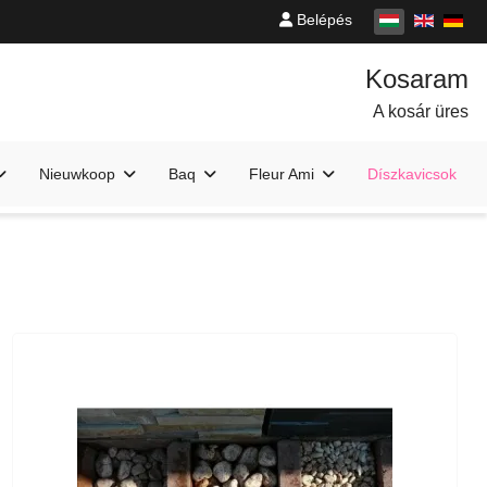
Belépés
A kosár üres
Nieuwkoop
Baq
Fleur Ami
Díszkavicsok