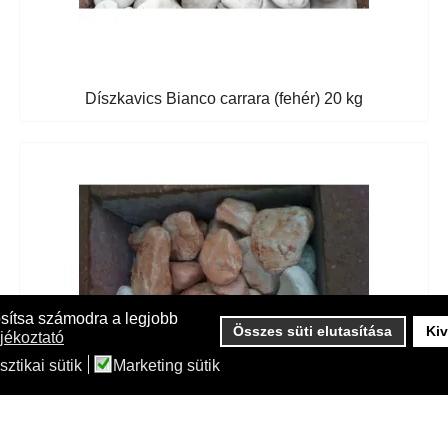
Díszkavics Bianco carrara (fehér) 20 kg
osítsa számodra a legjobb
Összes süti elutasítása
Kiv
jékoztató
sztikai sütik
Marketing sütik