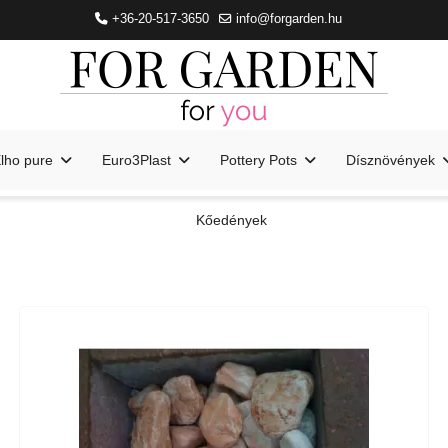
+36-20-517-3650
info@forgarden.hu
lho pure
Euro3Plast
Pottery Pots
Dísznövények
Kőedények