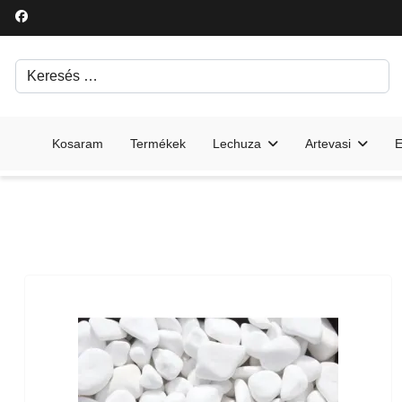
Keresés
Írjon be egy keresési kifejezést.
Kosaram
Termékek
Lechuza
Artevasi
E