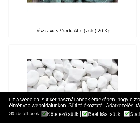
Díszkavics Verde Alpi (zöld) 20 Kg
Ez a weboldal sütiket használ annak érdekében, hogy bizt
élményt a weboldalunkon.
Süti tájékoztató
Adatkezelési tá
Süti beállítások:
Kötelező sütik
Beállítási sütik
Stati