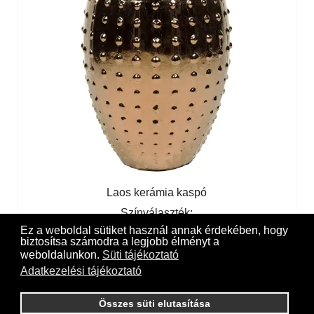
Laos kerámia kaspó
Színválaszték:
Fekete
Krém
Arany
Ocean blue
Ocher
Green
Ez a weboldal sütiket használ annak érdekében, hogy
biztosítsa számodra a legjobb élményt a
weboldalunkon.
Süti tájékoztató
Adatkezelési tájékoztató
Összes süti elutasítása