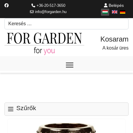
Belépés
+36-20-517-3650
info@forgarden.hu
Keresés
Írjon be egy keresési kifejezést.
A kosár üres
Szűrők