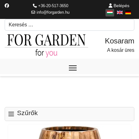
Belépés
+36-20-517-3650
info@forgarden.hu
Keresés
Írjon be egy keresési kifejezést.
A kosár üres
Szűrők