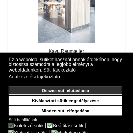
Kayu Raumteiler
Ez a weboldal sütiket használ annak érdekében, hogy
Színválaszték:
biztosítsa számodra a legjobb élményt a
Vintage-grey teak
weboldalunkon.
Süti tájékoztató
Adatkezelési tájékoztató
Összes süti elutasítása
Kiválasztott sütik engedélyezése
Minden süti elfogadása
Süti beállítások:
Kötelező sütik
Beállítási sütik
Statisztikai sütik
Marketing sütik