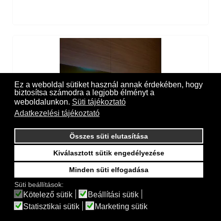
Ez a weboldal sütiket használ annak érdekében, hogy
biztosítsa számodra a legjobb élményt a
weboldalunkon.
Süti tájékoztató
Adatkezelési tájékoztató
Összes süti elutasítása
Kiválasztott sütik engedélyezése
Minden süti elfogadása
Süti beállítások:
Mini Sfera Light
Kötelező sütik
Beállítási sütik
Statisztikai sütik
Marketing sütik