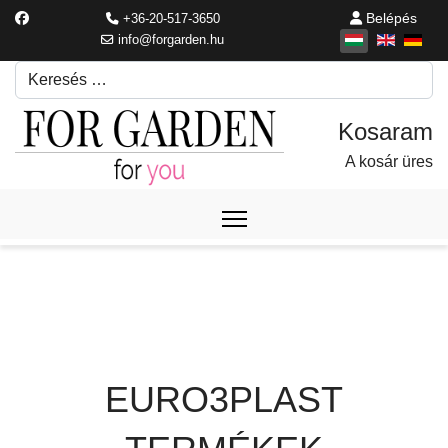
Belépés
+36-20-517-3650
info@forgarden.hu
Keresés
Írjon be egy keresési kifejezést.
A kosár üres
EURO3PLAST