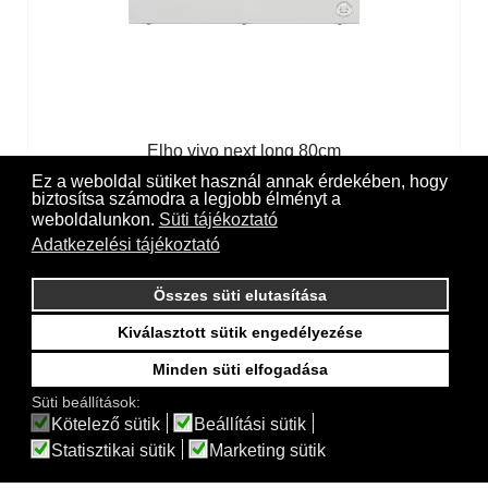
Elho vivo next long 80cm
Ez a weboldal sütiket használ annak érdekében, hogy
biztosítsa számodra a legjobb élményt a
weboldalunkon.
Süti tájékoztató
Adatkezelési tájékoztató
Összes süti elutasítása
Kiválasztott sütik engedélyezése
Minden süti elfogadása
Süti beállítások:
Kötelező sütik
Beállítási sütik
Statisztikai sütik
Marketing sütik