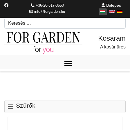
Belépés
+36-20-517-3650
info@forgarden.hu
Keresés
Írjon be egy keresési kifejezést.
A kosár üres
Szűrők