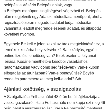
belépést a Vásárló Belépés ablak, vagy
a Belépés menüpont segítségével végezheti el. Belépés
után megjelenik egy Adatok módosításamenüpont, ahol a
regisztráció során megadott adatait tudja módosítani,
valamint a leadott megrendelésének adatait, és állapotát
követheti nyomon.
Egyebek: Be kell e jelentkezni az árak megtekintéséhez, a
termékek kosárba helyezéséhez? Bankkártyás, egyéb
online fizetési lehetőség van? Ezek esetén a folyamat
leírása. Kosár elmenthető-e későbbi vásárláshoz
(automatikusan vagy gomb segítségével)? Van-e kupon
elfogadás az áruházban? Van-e pontgyűjtés? Egyéb
rendelés paramétereket meg kell-e adni? Stb...
Ajánlati kötöttség, visszaigazolás
A Szolgáltató a Felhasználót 48 órán belül tájékoztatja a
visszaigazolásról. Ha a Felhasználó nem kapja ezt meg 48
órán belül a visszaigazolást, úgy a Felhasználó mentesül