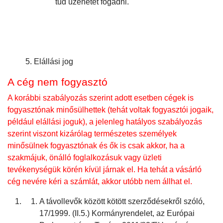
tud üzenetet fogadni.
5. Elállási jog
A cég nem fogyasztó
A korábbi szabályozás szerint adott esetben cégek is
fogyasztónak minősülhettek (tehát voltak fogyasztói jogaik,
például elállási joguk), a jelenleg hatályos szabályozás
szerint viszont kizárólag természetes személyek
minősülnek fogyasztónak és ők is csak akkor, ha a
szakmájuk, önálló foglalkozásuk vagy üzleti
tevékenységük körén kívül járnak el. Ha tehát a vásárló
cég nevére kéri a számlát, akkor utóbb nem állhat el.
A távollevők között kötött szerződésekről szóló,
17/1999. (II.5.) Kormányrendelet, az Európai