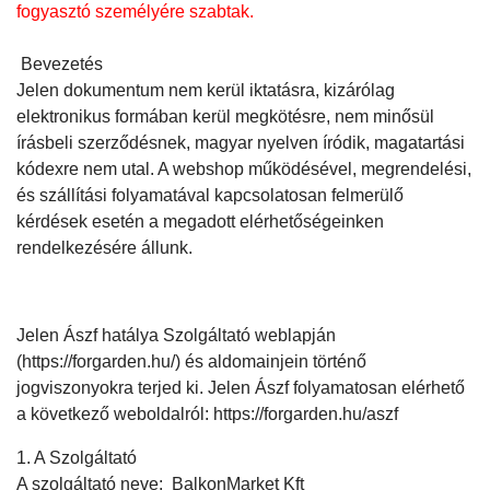
fogyasztó személyére szabtak.
Bevezetés
Jelen dokumentum nem kerül iktatásra, kizárólag
elektronikus formában kerül megkötésre, nem minősül
írásbeli szerződésnek, magyar nyelven íródik, magatartási
kódexre nem utal. A webshop működésével, megrendelési,
és szállítási folyamatával kapcsolatosan felmerülő
kérdések esetén a megadott elérhetőségeinken
rendelkezésére állunk.
Jelen Ászf hatálya Szolgáltató weblapján
(
https://forgarden.hu/
) és aldomainjein történő
jogviszonyokra terjed ki. Jelen Ászf folyamatosan elérhető
a következő weboldalról:
https://forgarden.hu/aszf
1. A Szolgáltató
A szolgáltató neve: BalkonMarket Kft