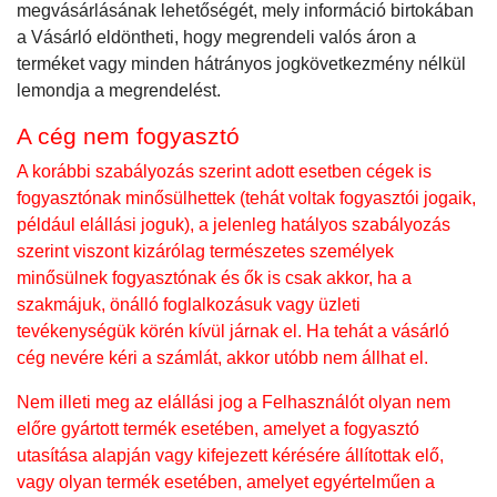
megvásárlásának lehetőségét, mely információ birtokában
a Vásárló eldöntheti, hogy megrendeli valós áron a
terméket vagy minden hátrányos jogkövetkezmény nélkül
lemondja a megrendelést.
A cég nem fogyasztó
A korábbi szabályozás szerint adott esetben cégek is
fogyasztónak minősülhettek (tehát voltak fogyasztói jogaik,
például elállási joguk), a jelenleg hatályos szabályozás
szerint viszont kizárólag természetes személyek
minősülnek fogyasztónak és ők is csak akkor, ha a
szakmájuk, önálló foglalkozásuk vagy üzleti
tevékenységük körén kívül járnak el. Ha tehát a vásárló
cég nevére kéri a számlát, akkor utóbb nem állhat el.
Nem illeti meg az elállási jog a Felhasználót olyan nem
előre gyártott termék esetében, amelyet a fogyasztó
utasítása alapján vagy kifejezett kérésére állítottak elő,
vagy olyan termék esetében, amelyet egyértelműen a