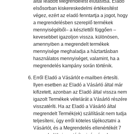
által leadott Megrendelést elutasítsa. Eladó
elsősorban kiskereskedelmi értékesítést
végez, ezért az eladó fenntartja a jogot, hogy
a megrendelésben szereplő termékek
mennyiségéből– a készlettől függően –
kevesebbet igazoljon vissza. különösen,
amennyiben a megrendelt termékek
mennyisége meghaladja a háztartásban
használatos mennyiséget, valamint, ha a
megrendelés kampány során történik.
Erről Eladó a Vásárlót e-mailben értesíti.
Ilyen esetben az Eladó a Vásárló által már
kifizetett, azonban az Eladó által vissza nem
igazolt Termékek vételárát a Vásárló részére
visszatéríti. Ha az Eladó a Vásárló által
megrendelt Termék(ek) szállítását nem tudja
teljesíteni, úgy erről köteles tájékoztatni a
Vásárlót, és a Megrendelés ellenértékét 7