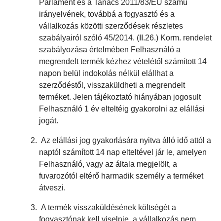
Parlament és a Tanács 2011/83/EU számú
irányelvének, továbbá a fogyasztó és a
vállalkozás közötti szerződések részletes
szabályairól szóló 45/2014. (II.26.) Korm. rendelet
szabályozása értelmében Felhasználó a
megrendelt termék kézhez vételétől számított 14
napon belül indokolás nélkül elállhat a
szerződéstől, visszaküldheti a megrendelt
terméket. Jelen tájékoztató hiányában jogosult
Felhasználó 1 év elteltéig gyakorolni az elállási
jogát.
Az elállási jog gyakorlására nyitva álló idő attól a
naptól számított 14 nap elteltével jár le, amelyen
Felhasználó, vagy az általa megjelölt, a
fuvarozótól eltérő harmadik személy a terméket
átveszi.
A termék visszaküldésének költségét a
fogyasztónak kell viselnie, a vállalkozás nem