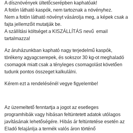
A dísznövények ültetőcserépben kaphatóak!
A fotón látható kaspók, nem tartoznak a növényhez.
Nem a fotón látható növényt vásárolja meg, a képek csak a
fajta jellemzőit mutatják be.
A szállítási költséget a KISZÁLLÍTÁS nevű email
tartalmazza!
Az áruházunkban kapható nagy terjedelmű kaspók,
törékeny agyagcserepek, és sokszor 30 kg-ot meghaladó
csomagok miatt csak a tényleges csomagolást követően
tudunk pontos összeget kalkulálni.
Kérem ezt a rendelésénél vegye figyelembe!
Az üzemeltető fenntartja a jogot az esetleges
programhibák vagy hibásan feltüntetett adatok utólagos
javításának lehetőségére. Hibás ár feltüntetése esetén az
Eladó felajánlja a termék valós áron történő