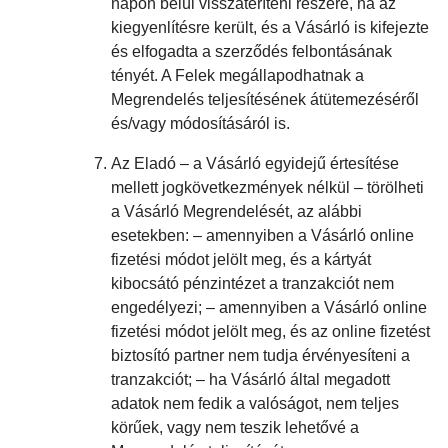
napon belül visszatéríteni részére, ha az
kiegyenlítésre került, és a Vásárló is kifejezte
és elfogadta a szerződés felbontásának
tényét. A Felek megállapodhatnak a
Megrendelés teljesítésének átütemezéséről
és/vagy módosításáról is.
Az Eladó – a Vásárló egyidejű értesítése
mellett jogkövetkezmények nélkül – törölheti
a Vásárló Megrendelését, az alábbi
esetekben: – amennyiben a Vásárló online
fizetési módot jelölt meg, és a kártyát
kibocsátó pénzintézet a tranzakciót nem
engedélyezi; – amennyiben a Vásárló online
fizetési módot jelölt meg, és az online fizetést
biztosító partner nem tudja érvényesíteni a
tranzakciót; – ha Vásárló által megadott
adatok nem fedik a valóságot, nem teljes
körűek, vagy nem teszik lehetővé a