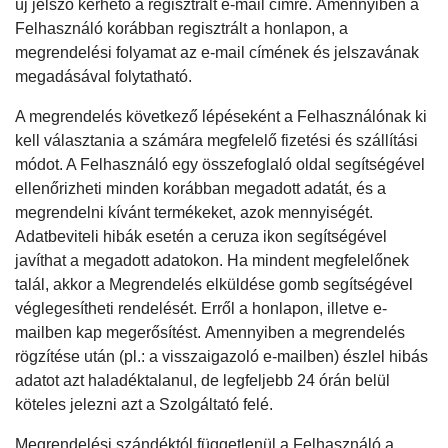
új jelszó kérhető a regisztrált e-mail címre. Amennyiben a
Felhasználó korábban regisztrált a honlapon, a
megrendelési folyamat az e-mail címének és jelszavának
megadásával folytatható.
A megrendelés következő lépéseként a Felhasználónak ki
kell választania a számára megfelelő fizetési és szállítási
módot. A Felhasználó egy összefoglaló oldal segítségével
ellenőrizheti minden korábban megadott adatát, és a
megrendelni kívánt termékeket, azok mennyiségét.
Adatbeviteli hibák esetén a ceruza ikon segítségével
javíthat a megadott adatokon. Ha mindent megfelelőnek
talál, akkor a Megrendelés elküldése gomb segítségével
véglegesítheti rendelését. Erről a honlapon, illetve e-
mailben kap megerősítést. Amennyiben a megrendelés
rögzítése után (pl.: a visszaigazoló e-mailben) észlel hibás
adatot azt haladéktalanul, de legfeljebb 24 órán belül
köteles jelezni azt a Szolgáltató felé.
Megrendelési szándéktól függetlenül a Felhasználó a