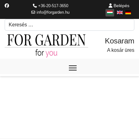
Belépés
+36-20-517-3650
info@forgarden.hu
Keresés
Írjon be egy keresési kifejezést.
A kosár üres