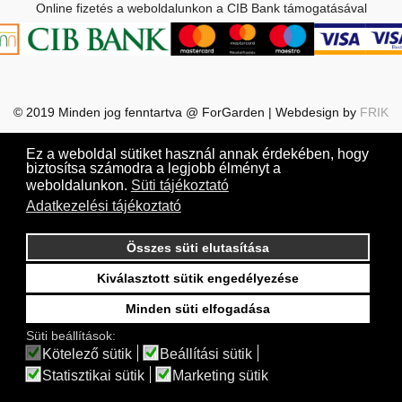
Online fizetés a weboldalunkon a CIB Bank támogatásával
© 2019 Minden jog fenntartva @ ForGarden | Webdesign by
FRIK
Ez a weboldal sütiket használ annak érdekében, hogy
biztosítsa számodra a legjobb élményt a
weboldalunkon.
Süti tájékoztató
Adatkezelési tájékoztató
Összes süti elutasítása
Kiválasztott sütik engedélyezése
Minden süti elfogadása
Süti beállítások:
Kötelező sütik
Beállítási sütik
Statisztikai sütik
Marketing sütik