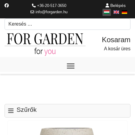
Belépés
+36-20-517-3650
info@forgarden.hu
Keresés
Írjon be egy keresési kifejezést.
A kosár üres
Szűrők