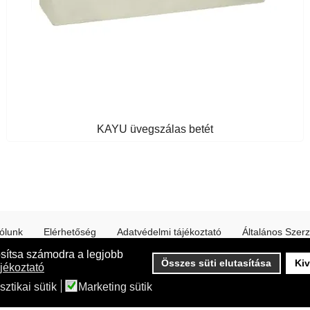
KAYU üvegszálas betét
ólunk
Elérhetőség
Adatvédelmi tájékoztató
Általános Szerz
osítsa számodra a legjobb
Online fizetés a weboldalunkon a CIB Bank támogatásával
Összes süti elutasítása
Kiv
jékoztató
sztikai sütik
Marketing sütik