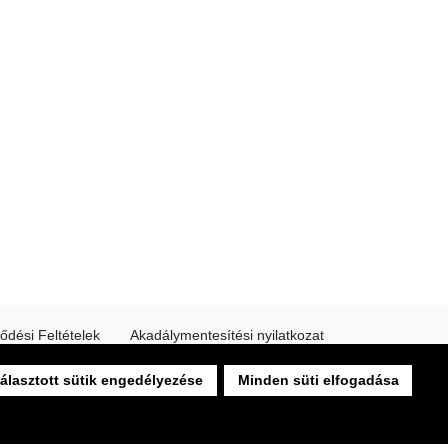
ődési Feltételek
Akadálymentesítési nyilatkozat
álasztott sütik engedélyezése
Minden süti elfogadása