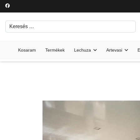
Keresés
Írjon be egy keresési kifejezést.
Kosaram
Termékek
Lechuza
Artevasi
E