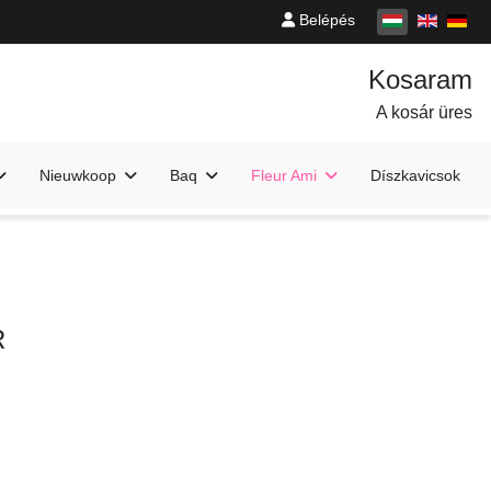
Belépés
A kosár üres
Nieuwkoop
Baq
Fleur Ami
Díszkavicsok
R