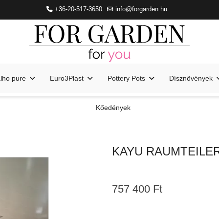
+36-20-517-3650
info@forgarden.hu
lho pure
Euro3Plast
Pottery Pots
Dísznövények
Kőedények
KAYU RAUMTEILE
757 400 Ft