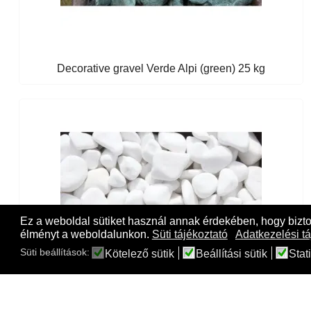
Decorative gravel Verde Alpi (green) 25 kg
Ez a weboldal sütiket használ annak érdekében, hogy bizt
élményt a weboldalunkon.
Süti tájékoztató
Adatkezelési tá
Süti beállítások:
Kötelező sütik
Beállítási sütik
Stati