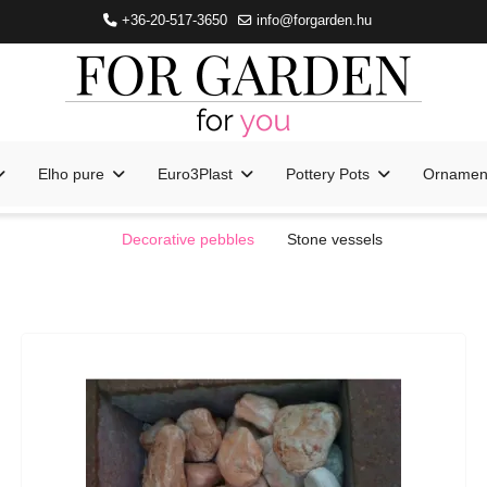
+36-20-517-3650
info@forgarden.hu
Elho pure
Euro3Plast
Pottery Pots
Ornament
Decorative pebbles
Stone vessels