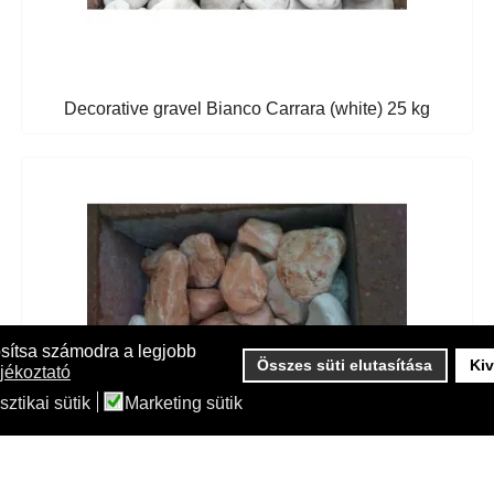
Decorative gravel Bianco Carrara (white) 25 kg
osítsa számodra a legjobb
Összes süti elutasítása
Kiv
jékoztató
sztikai sütik
Marketing sütik