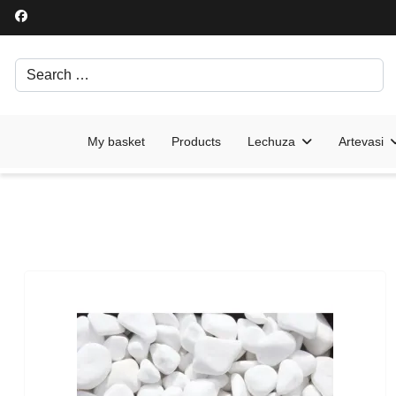
Search
Írjon be egy keresési kifejezést.
My basket
Products
Lechuza
Artevasi