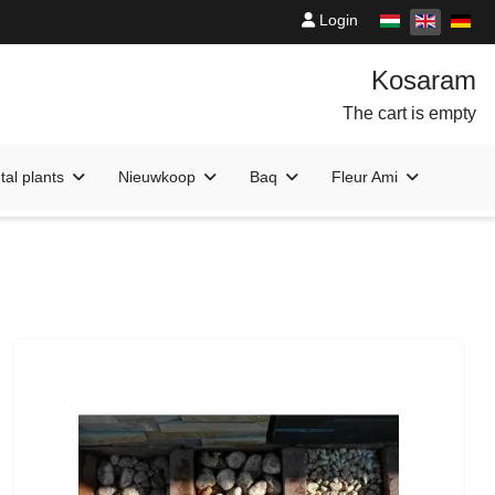
Login
The cart is empty
al plants
Nieuwkoop
Baq
Fleur Ami