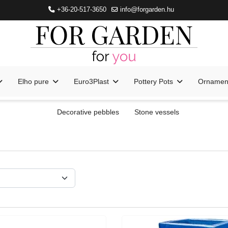
+36-20-517-3650
info@forgarden.hu
Elho pure
Euro3Plast
Pottery Pots
Ornament
Decorative pebbles
Stone vessels