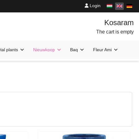
Login
The cart is empty
al plants
Nieuwkoop
Baq
Fleur Ami