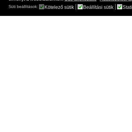
Süti beállítások:
Kötelező sütik
Beállítási sütik
Stati
Couple extra blue flower pots
Cou