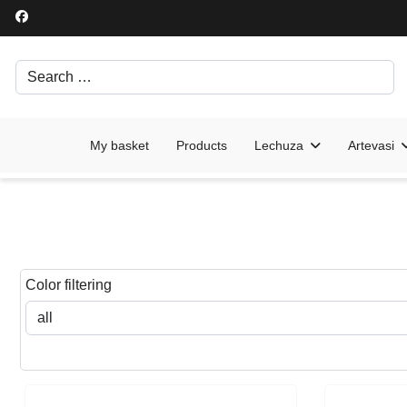
Search
Írjon be egy keresési kifejezést.
My basket
Products
Lechuza
Artevasi
Color filtering