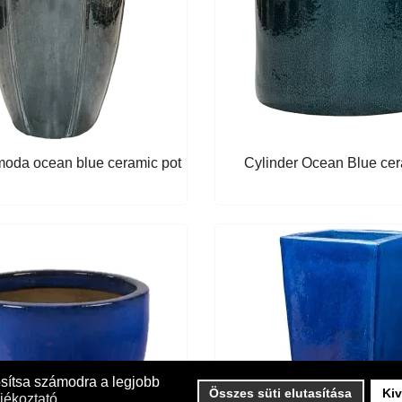
moda ocean blue ceramic pot
Cylinder Ocean Blue cer
osítsa számodra a legjobb
Összes süti elutasítása
Kiv
jékoztató