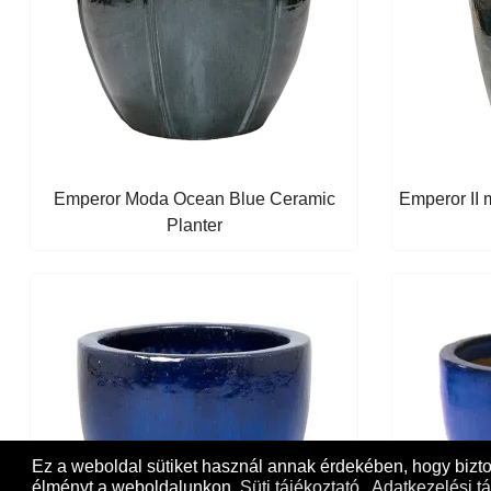
Emperor Moda Ocean Blue Ceramic
Emperor II 
Planter
Ez a weboldal sütiket használ annak érdekében, hogy bizt
élményt a weboldalunkon.
Süti tájékoztató
Adatkezelési tá