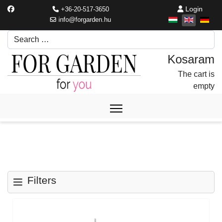
Login
+36-20-517-3650
info@forgarden.hu
Search
Írjon be egy keresési kifejezést.
The cart is
empty
Filters