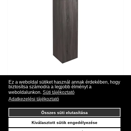
Expo column smoked oak
Ez a weboldal sütiket használ annak érdekében, hogy
biztosítsa számodra a legjobb élményt a
weboldalunkon.
Süti tájékoztató
Adatkezelési tájékoztató
Összes süti elutasítása
Kiválasztott sütik engedélyezése
Online payment on our website with the support of CIB Bank