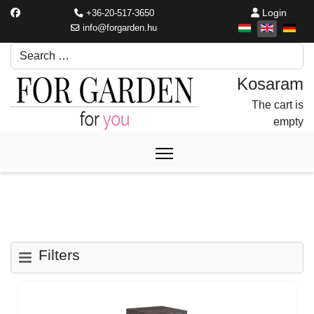
Login
+36-20-517-3650
info@forgarden.hu
Search
Írjon be egy keresési kifejezést.
The cart is
empty
Filters