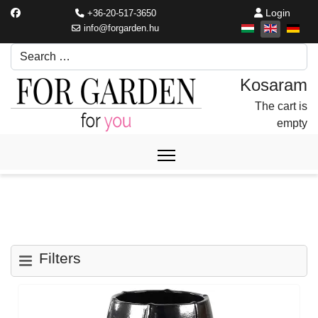
Login
+36-20-517-3650
info@forgarden.hu
Search
Írjon be egy keresési kifejezést.
The cart is
empty
Filters