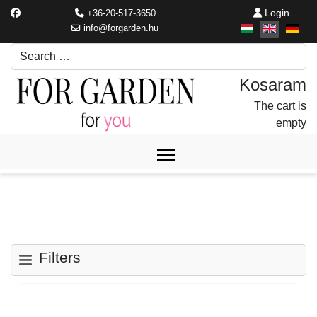
Login
+36-20-517-3650
info@forgarden.hu
Search
Írjon be egy keresési kifejezést.
The cart is
empty
Filters