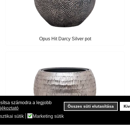
Opus Hit Darcy Silver pot
osítsa számodra a legjobb
Összes süti elutasítása
Kiv
jékoztató
sztikai sütik
Marketing sütik