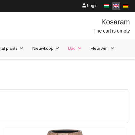
Login
The cart is empty
al plants
Nieuwkoop
Baq
Fleur Ami