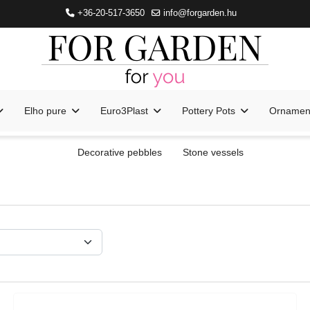
+36-20-517-3650
info@forgarden.hu
Elho pure
Euro3Plast
Pottery Pots
Ornament
Decorative pebbles
Stone vessels