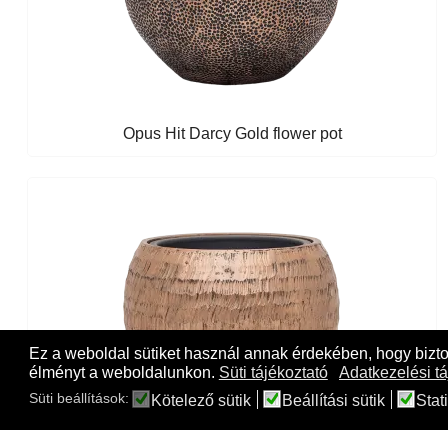
Opus Hit Darcy Gold flower pot
Ez a weboldal sütiket használ annak érdekében, hogy bizt
élményt a weboldalunkon.
Süti tájékoztató
Adatkezelési tá
Süti beállítások:
Kötelező sütik
Beállítási sütik
Stati