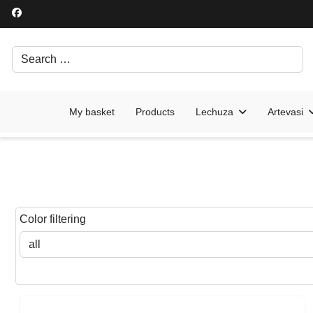
Search
Írjon be egy keresési kifejezést.
My basket
Products
Lechuza
Artevasi
Color filtering