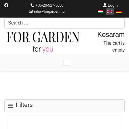
Login
+36-20-517-3650
info@forgarden.hu
Search
Írjon be egy keresési kifejezést.
The cart is
empty
Filters