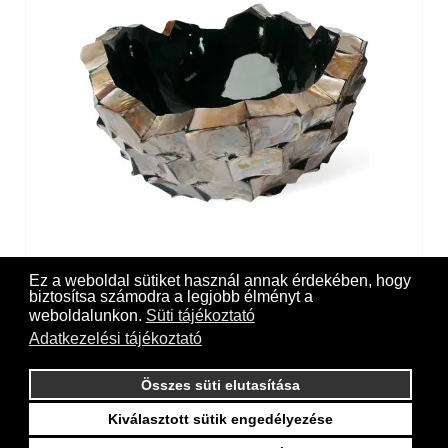
Shell bowl, pearl brown
Ez a weboldal sütiket használ annak érdekében, hogy
biztosítsa számodra a legjobb élményt a
weboldalunkon.
Süti tájékoztató
Adatkezelési tájékoztató
Összes süti elutasítása
Kiválasztott sütik engedélyezése
Online payment on our website with the support of CIB Bank