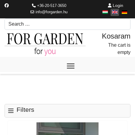
Login
+36-20-517-3650
info@forgarden.hu
Search
Írjon be egy keresési kifejezést.
The cart is
empty
Filters