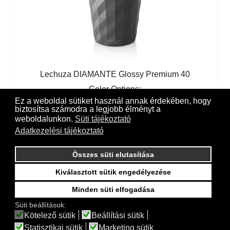
Lechuza DIAMANTE Glossy Premium 40
Color Options:
Ez a weboldal sütiket használ annak érdekében, hogy
White high-gloss
Black high-gloss
Anthracite high-
biztosítsa számodra a legjobb élményt a
gloss
weboldalunkon.
Süti tájékoztató
Adatkezelési tájékoztató
Összes süti elutasítása
Kiválasztott sütik engedélyezése
Minden süti elfogadása
Süti beállítások:
Kötelező sütik
Beállítási sütik
Statisztikai sütik
Marketing sütik