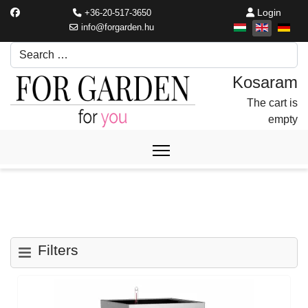
Login
+36-20-517-3650
info@forgarden.hu
Search
Írjon be egy keresési kifejezést.
The cart is
empty
Filters