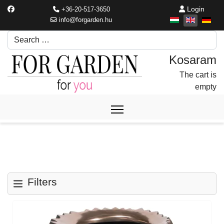
Login
+36-20-517-3650
info@forgarden.hu
Search
Írjon be egy keresési kifejezést.
The cart is
empty
Filters