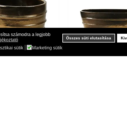
osítsa számodra a legjobb
Összes süti elutasítása
Kiv
jékoztató
sztikai sütik
Marketing sütik
eauty golden ceramic pot
Oval Beauty ceramic pot in 