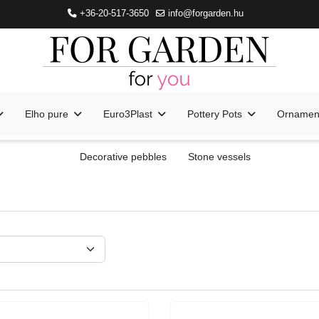
+36-20-517-3650
info@forgarden.hu
Elho pure
Euro3Plast
Pottery Pots
Ornament
Decorative pebbles
Stone vessels