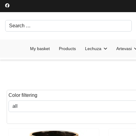
Search
Írjon be egy keresési kifejezést.
My basket
Products
Lechuza
Artevasi
Color filtering