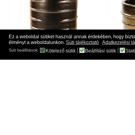
Ez a weboldal sütiket használ annak érdekében, hogy bizt
élményt a weboldalunkon.
Süti tájékoztató
Adatkezelési tá
Süti beállítások:
Kötelező sütik
Beállítási sütik
Stati
Partner Beauty gold-colored ceramic pot
Couple B