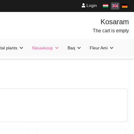
Login
The cart is empty
al plants
Nieuwkoop
Baq
Fleur Ami