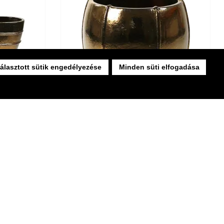
álasztott sütik engedélyezése
Minden süti elfogadása
anise color
Emperor Moda gold-colored ceramic pot