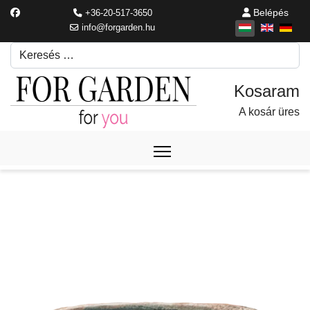
Belépés
+36-20-517-3650
info@forgarden.hu
Keresés
Írjon be egy keresési kifejezést.
A kosár üres