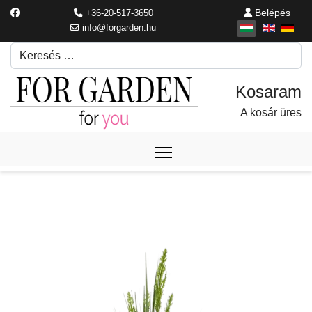
Belépés
+36-20-517-3650
info@forgarden.hu
Keresés
Írjon be egy keresési kifejezést.
A kosár üres