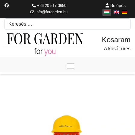
Belépés
+36-20-517-3650
info@forgarden.hu
Keresés
Írjon be egy keresési kifejezést.
A kosár üres