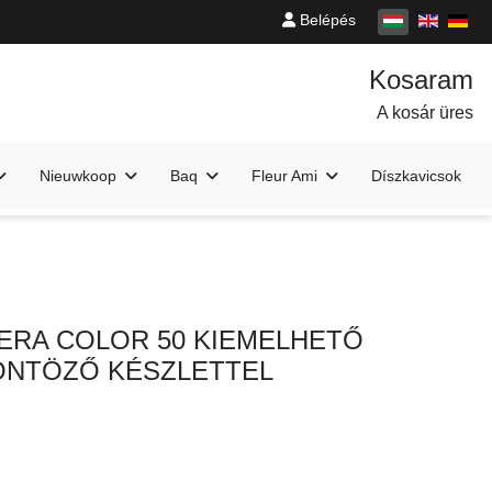
Belépés
A kosár üres
Nieuwkoop
Baq
Fleur Ami
Díszkavicsok
ERA COLOR 50 KIEMELHETŐ
ÖNTÖZŐ KÉSZLETTEL