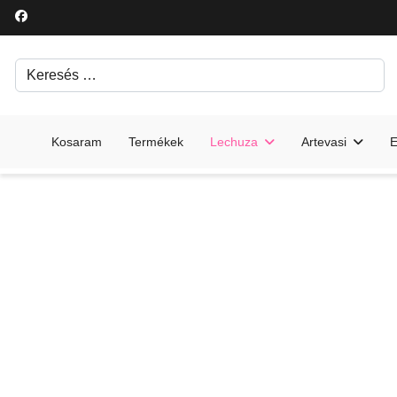
Keresés
Írjon be egy keresési kifejezést.
Kosaram
Termékek
Lechuza
Artevasi
E