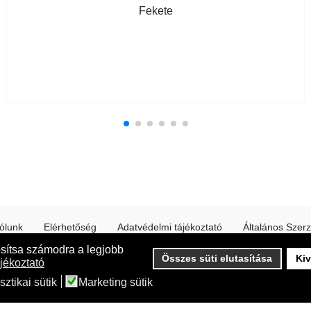
Fekete
ólunk
Elérhetőség
Adatvédelmi tájékoztató
Általános Szerz
osítsa számodra a legjobb
Online fizetés a weboldalunkon a CIB Bank támogatásával
Összes süti elutasítása
Kiv
jékoztató
sztikai sütik
Marketing sütik