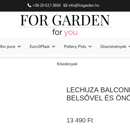
+36-20-517-3650
info@forgarden.hu
lho pure
Euro3Plast
Pottery Pots
Dísznövények
Kőedények
LECHUZA BALCON
BELSŐVEL ÉS ÖN
13 490 Ft