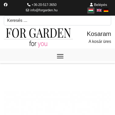
Belépés
+36-20-517-3650
info@forgarden.hu
Keresés
Írjon be egy keresési kifejezést.
A kosár üres