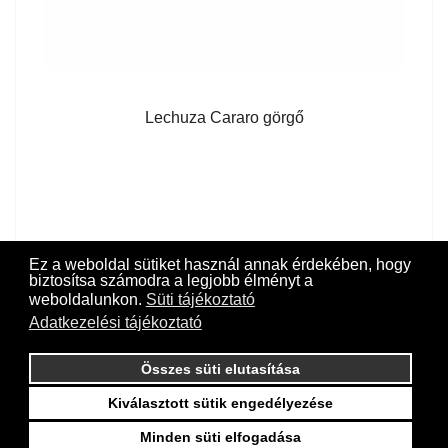
Lechuza Cararo görgő
Ez a weboldal sütiket használ annak érdekében, hogy
biztosítsa számodra a legjobb élményt a
weboldalunkon.
Süti tájékoztató
Adatkezelési tájékoztató
Összes süti elutasítása
Kiválasztott sütik engedélyezése
Minden süti elfogadása