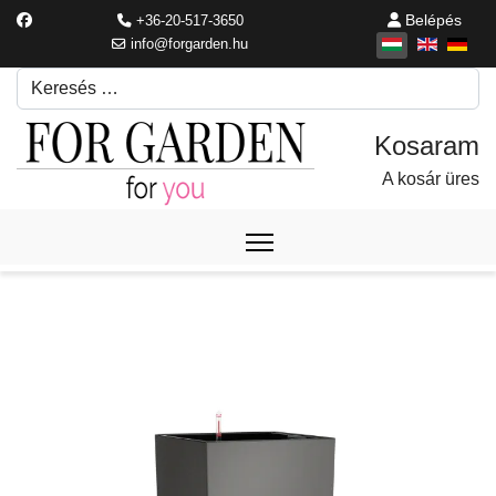
Belépés
+36-20-517-3650
info@forgarden.hu
Keresés
Írjon be egy keresési kifejezést.
A kosár üres