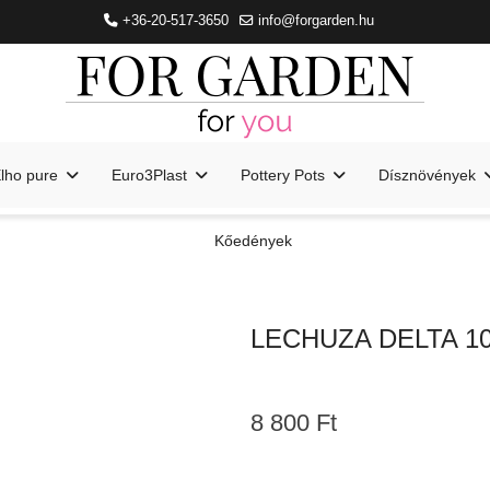
+36-20-517-3650
info@forgarden.hu
lho pure
Euro3Plast
Pottery Pots
Dísznövények
Kőedények
LECHUZA DELTA 
8 800 Ft