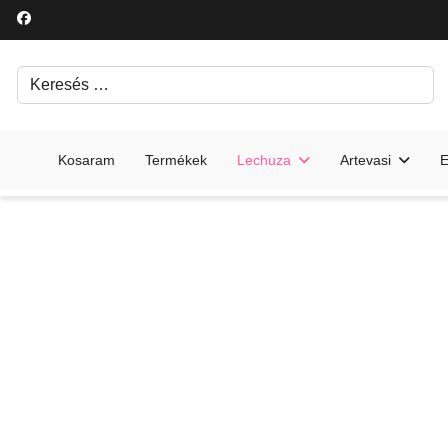
Keresés
Írjon be egy keresési kifejezést.
Kosaram
Termékek
Lechuza
Artevasi
E