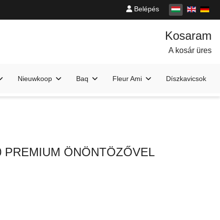
Belépés
A kosár üres
Nieuwkoop
Baq
Fleur Ami
Díszkavicsok
10 PREMIUM ÖNÖNTÖZŐVEL