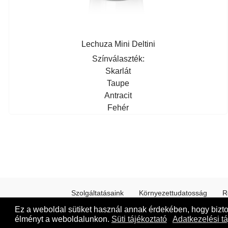
Lechuza Mini Deltini
Színválaszték:
Skarlát
Taupe
Antracit
Fehér
Szolgáltatásaink
Környezettudatosság
R
Ez a weboldal sütiket használ annak érdekében, hogy bizt
élményt a weboldalunkon.
Süti tájékoztató
Adatkezelési tá