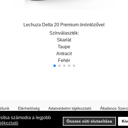
Lechuza Delta 20 Premium önöntözővel
Színválaszték:
Skarlát
Taupe
Antracit
Fehér
ólunk
Elérhetőség
Adatvédelmi tájékoztató
Általános Szerz
osítsa számodra a legjobb
Online fizetés a weboldalunkon a CIB Bank támogatásával
Összes süti elutasítása
Kiv
jékoztató