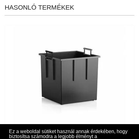
HASONLÓ TERMÉKEK
Ez a weboldal sütiket használ annak érdekében, hogy
biztosítsa számodra a legjobb élményt a