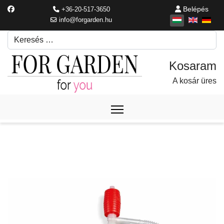
Belépés
+36-20-517-3650
info@forgarden.hu
Keresés
Írjon be egy keresési kifejezést.
A kosár üres