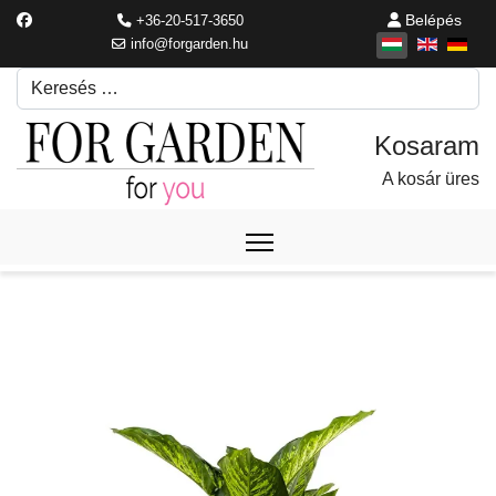
Belépés
+36-20-517-3650
info@forgarden.hu
Keresés
Írjon be egy keresési kifejezést.
A kosár üres