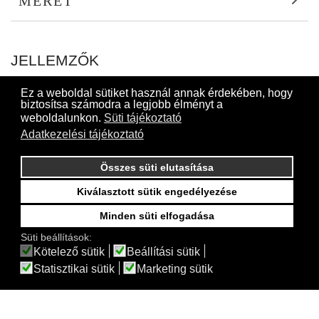
MÉRET
JELLEMZŐK
Ez a weboldal sütiket használ annak érdekében, hogy
biztosítsa számodra a legjobb élményt a
weboldalunkon.
Süti tájékoztató
Adatkezelési tájékoztató
Összes süti elutasítása
Kiválasztott sütik engedélyezése
Minden süti elfogadása
Online fizetés a weboldalunkon a CIB Bank támogatásával
Süti beállítások:
Kötelező sütik
Beállítási sütik
Statisztikai sütik
Marketing sütik
© 2019 Minden jog fenntartva @ ForGarden | Webdesign by
FRIK