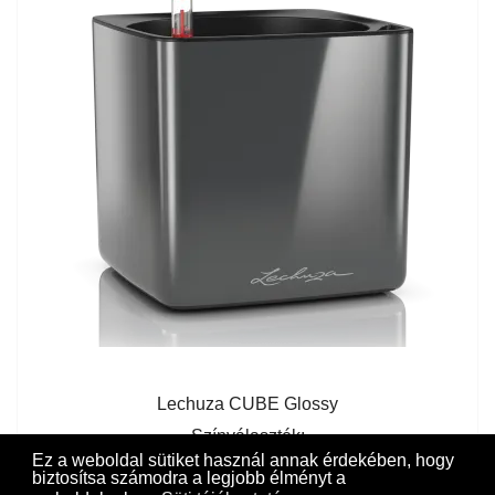
Lechuza CUBE Glossy
Színválaszték:
Ez a weboldal sütiket használ annak érdekében, hogy
Skarlát
biztosítsa számodra a legjobb élményt a
Fehér