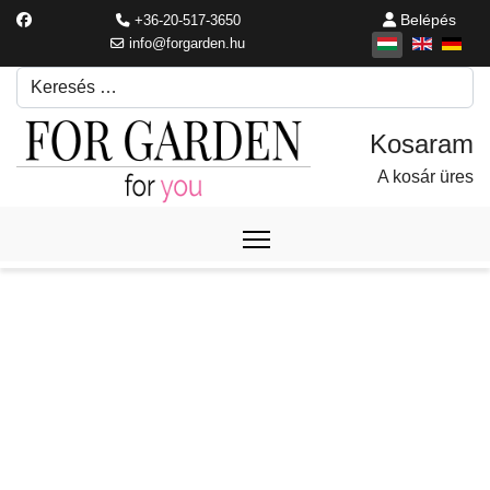
Belépés
+36-20-517-3650
info@forgarden.hu
Keresés
Írjon be egy keresési kifejezést.
A kosár üres