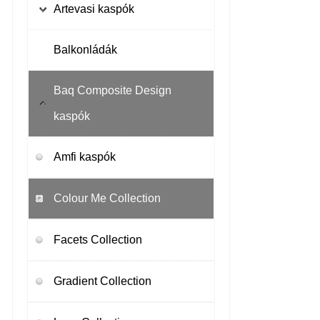
Terracotta agyagcserepek
Artevasi kaspók
Önöntöző nélküli kaspók
Balkonládák
Virágládák
Baq Composite Design
Önöntözős kaspók
kaspók
Amfi kaspók
Colour Me Collection
Facets Collection
Gradient Collection