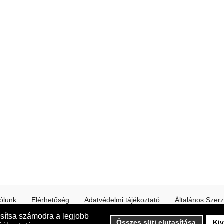
ólunk
Elérhetőség
Adatvédelmi tájékoztató
Általános Szerz
osítsa számodra a legjobb
Online fizetés a weboldalunkon a CIB Bank támogatásával
Összes süti elutasítása
Kiv