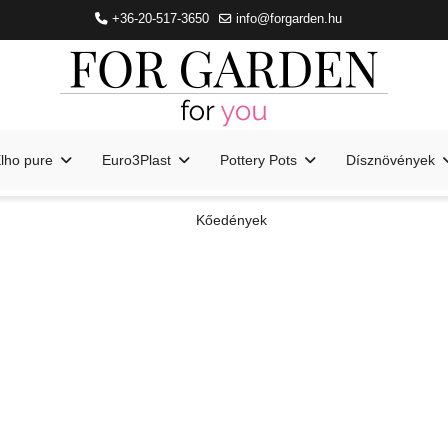
+36-20-517-3650
info@forgarden.hu
lho pure
Euro3Plast
Pottery Pots
Dísznövények
Kőedények