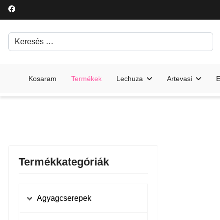
Keresés
Írjon be egy keresési kifejezést.
Kosaram
Termékek
Lechuza
Artevasi
E
Termékkategóriák
Agyagcserepek