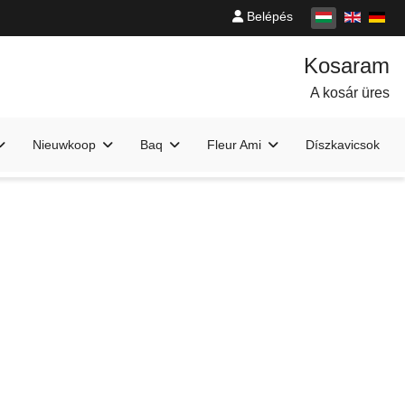
Belépés
A kosár üres
Nieuwkoop
Baq
Fleur Ami
Díszkavicsok