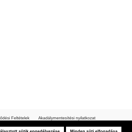
ődési Feltételek
Akadálymentesítési nyilatkozat
álasztott sütik engedélyezése
Minden süti elfogadása