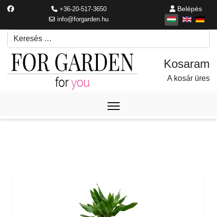
Belépés
+36-20-517-3650
info@forgarden.hu
Keresés
Írjon be egy keresési kifejezést.
A kosár üres