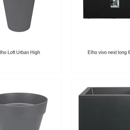
lho Loft Urban High
Elho vivo next long