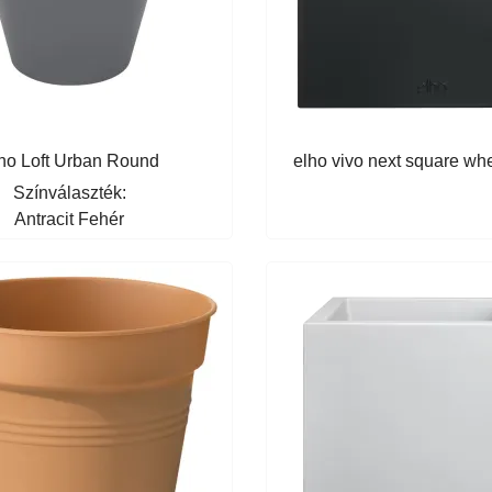
ho Loft Urban Round
elho vivo next square w
Színválaszték:
Antracit
Fehér