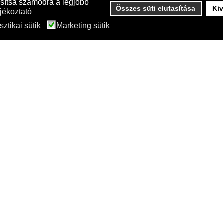
osítsa számodra a legjobb
Összes süti elutasítása
Kiv
jékoztató
lho Loft Urban High
elho vivo next square w
sztikai sütik
Marketing sütik