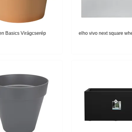
en Basics Virágcserép
elho vivo next square w