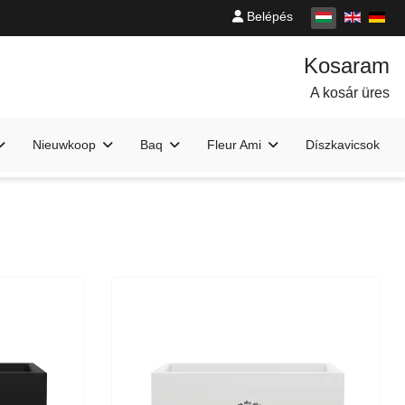
Belépés
A kosár üres
Nieuwkoop
Baq
Fleur Ami
Díszkavicsok