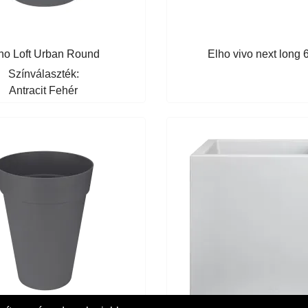
ho Loft Urban Round
Elho vivo next long
Színválaszték:
Antracit
Fehér