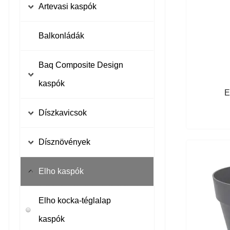
Terracotta agyagcserepek
Artevasi kaspók
Önöntöző nélküli kaspók
Balkonládák
Virágládák
Baq Composite Design
Önöntözős kaspók
kaspók
E
Amfi kaspók
Díszkavicsok
Geotextil
Dísznövények
Colour Me Collection
Agleonema
Elho kaspók
Márványkavicsok
Facets Collection
Elho kocka-téglalap
Dracena
Gradient Collection
kaspók