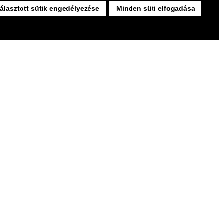
álasztott sütik engedélyezése
Minden süti elfogadása
heels 40cm
Green Basics Virágcserép