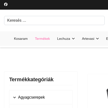
Keresés
Írjon be egy keresési kifejezést.
Kosaram
Termékek
Lechuza
Artevasi
E
Termékkategóriák
Agyagcserepek