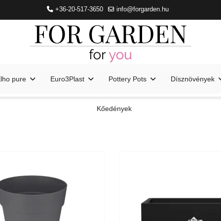
+36-20-517-3650
info@forgarden.hu
lho pure
Euro3Plast
Pottery Pots
Dísznövények
Kőedények