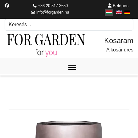
Belépés
+36-20-517-3650
info@forgarden.hu
Keresés
Írjon be egy keresési kifejezést.
A kosár üres